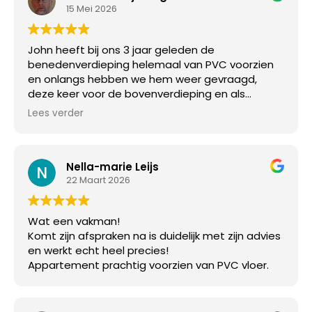
15 Mei 2026
John heeft bij ons 3 jaar geleden de
benedenverdieping helemaal van PVC voorzien
en onlangs hebben we hem weer gevraagd,
deze keer voor de bovenverdieping en als
laatste ook onze trap. Alles tiptop in orde. John is
Lees verder
een pietje precies, we zijn erg blij met het
resultaat.
Nella-marie Leijs
22 Maart 2026
Wat een vakman!
Komt zijn afspraken na is duidelijk met zijn advies
en werkt echt heel precies!
Appartement prachtig voorzien van PVC vloer.