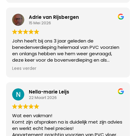
Adrie van Rijsbergen
15 Mei 2026
John heeft bij ons 3 jaar geleden de
benedenverdieping helemaal van PVC voorzien
en onlangs hebben we hem weer gevraagd,
deze keer voor de bovenverdieping en als
laatste ook onze trap. Alles tiptop in orde. John is
Lees verder
een pietje precies, we zijn erg blij met het
resultaat.
Nella-marie Leijs
22 Maart 2026
Wat een vakman!
Komt zijn afspraken na is duidelijk met zijn advies
en werkt echt heel precies!
Appartement prachtig voorzien van PVC vloer.