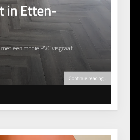
t in Etten-
d met een mooie PVC visgraat
Continue reading...