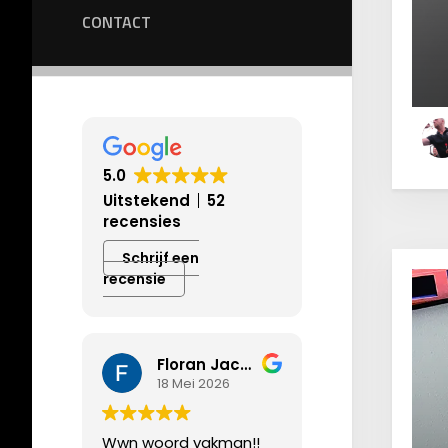
CONTACT
5.0
Uitstekend
52
recensies
Schrijf een
recensie
Floran Jacobs
18 Mei 2026
Wwn woord vakman!!