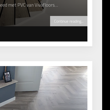
leed met PVC van Vivafloors…
Continue reading...