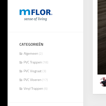
CATEGORIEËN
Algemeen
(2)
PVC Trappen
(18)
PVC Visgraat
(3)
PVC Vloeren
(17)
Vinyl Trappen
(6)