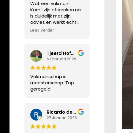
Wat een vakman!
precies, we zijn erg blij
Komt zijn afspraken na
met het resultaat.
is duidelijk met zijn
advies en werkt echt
heel precies!
Lees verder
Appartement prachtig
voorzien van PVC vloer.
Tjeerd Hofmeyer
6 Februari 2026
Vakmanschap is
meesterschap. Top
geregeld
Ricardo de Bruijn
27 Januari 2026