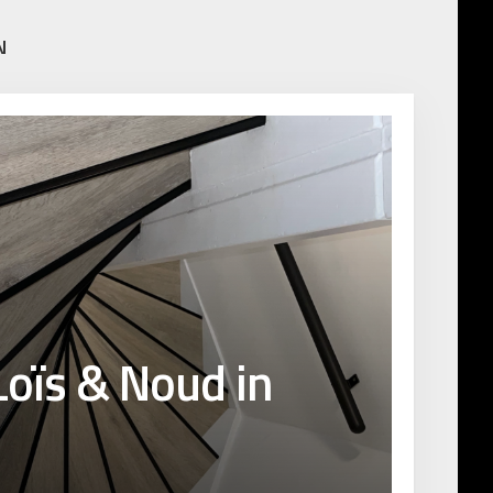
N
 Loïs & Noud in