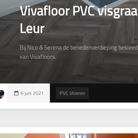
Vivafloor PVC visgraa
Leur
Bij Nico & Serena de benedenverdieping beklee
van Vivafloors.
6 juni 2021
PVC Vloeren