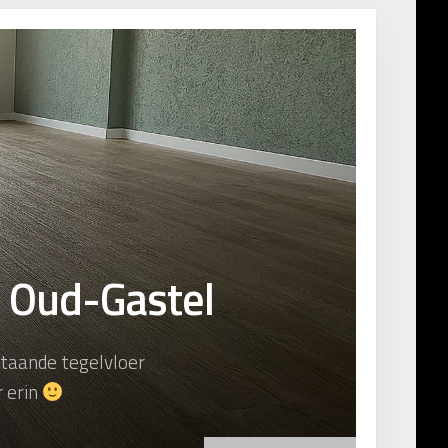
n Oud-Gastel
staande tegelvloer
r erin