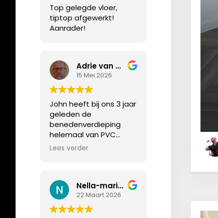
Top gelegde vloer,
tiptop afgewerkt!
Aanrader!
Adrie van Rijsbergen
15 Mei 2026
John heeft bij ons 3 jaar
geleden de
benedenverdieping
helemaal van PVC
voorzien en onlangs
Lees verder
hebben we hem weer
gevraagd, deze keer
voor de
Nella-marie Leijs
bovenverdieping en als
22 Maart 2026
laatste ook onze trap.
Alles tiptop in orde.
John is een pietje