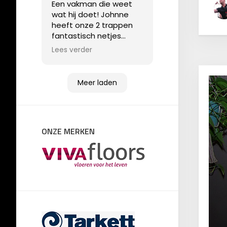
Een vakman die weet
wat hij doet! Johnne
heeft onze 2 trappen
fantastisch netjes
gestoffeerd. Het waren
Lees verder
geen gemakkelijke
trappen, maar dat
weerhield hem niet om
Meer laden
een super eindresultaat
af te leveren!
ONZE MERKEN