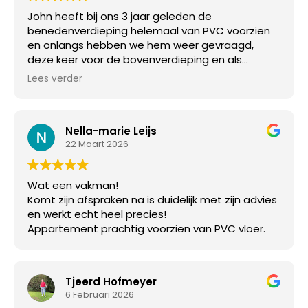
John heeft bij ons 3 jaar geleden de
benedenverdieping helemaal van PVC voorzien
en onlangs hebben we hem weer gevraagd,
deze keer voor de bovenverdieping en als
laatste ook onze trap. Alles tiptop in orde. John is
Lees verder
een pietje precies, we zijn erg blij met het
resultaat.
Nella-marie Leijs
22 Maart 2026
Wat een vakman!
Komt zijn afspraken na is duidelijk met zijn advies
en werkt echt heel precies!
Appartement prachtig voorzien van PVC vloer.
Tjeerd Hofmeyer
6 Februari 2026