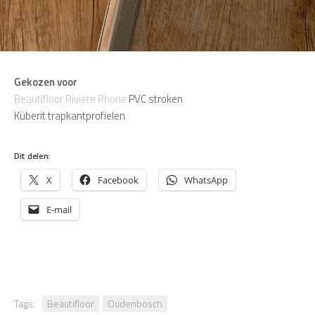
Gekozen voor
Beautifloor Riviere Rhone
PVC stroken
Küberit trapkantprofielen
Dit delen:
X
Facebook
WhatsApp
E-mail
Tags:
Beautifloor
Oudenbosch