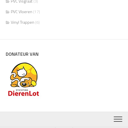
PVC Visgraat
(3)
PVC Vloeren
(17)
Vinyl Trappen
(6)
DONATEUR VAN