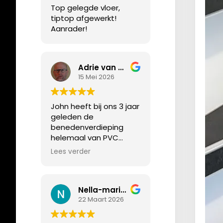
Top gelegde vloer,
tiptop afgewerkt!
Aanrader!
Adrie van Rijsbergen
15 Mei 2026
John heeft bij ons 3 jaar
geleden de
benedenverdieping
helemaal van PVC
voorzien en onlangs
Lees verder
hebben we hem weer
gevraagd, deze keer
voor de
Nella-marie Leijs
bovenverdieping en als
22 Maart 2026
laatste ook onze trap.
Alles tiptop in orde.
John is een pietje