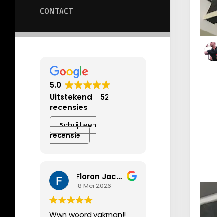
CONTACT
5.0
Uitstekend
52
recensies
Schrijf een
recensie
Floran Jacobs
18 Mei 2026
Wwn woord vakman!!