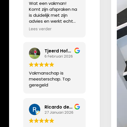
Wat een vakman!
precies, we zijn erg blij
Komt zijn afspraken na
met het resultaat.
is duidelijk met zijn
advies en werkt echt
heel precies!
Lees verder
Appartement prachtig
voorzien van PVC vloer.
Tjeerd Hofmeyer
6 Februari 2026
Vakmanschap is
meesterschap. Top
geregeld
Ricardo de Bruijn
27 Januari 2026