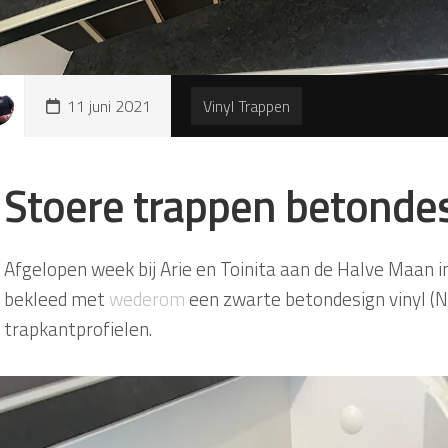
11 juni 2021
Vinyl Trappen
Stoere trappen betondes
Afgelopen week bij Arie en Toinita aan de Halve Maan i
bekleed met
wederom
een zwarte betondesign vinyl (
trapkantprofielen.