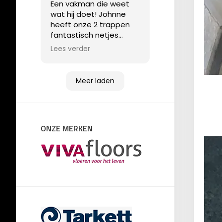
Een vakman die weet
wat hij doet! Johnne
heeft onze 2 trappen
fantastisch netjes
gestoffeerd. Het waren
Lees verder
geen gemakkelijke
trappen, maar dat
weerhield hem niet om
Meer laden
een super eindresultaat
af te leveren!
ONZE MERKEN