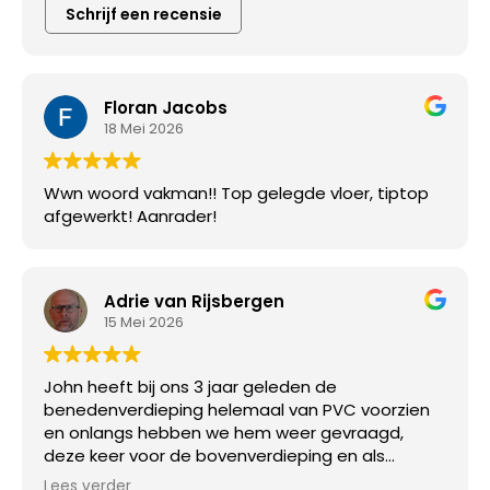
Schrijf een recensie
Floran Jacobs
18 Mei 2026
Wwn woord vakman!! Top gelegde vloer, tiptop
afgewerkt! Aanrader!
Adrie van Rijsbergen
15 Mei 2026
John heeft bij ons 3 jaar geleden de
benedenverdieping helemaal van PVC voorzien
en onlangs hebben we hem weer gevraagd,
deze keer voor de bovenverdieping en als
laatste ook onze trap. Alles tiptop in orde. John is
Lees verder