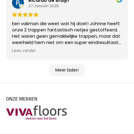
Ricardo de Bruijn
27 Januari 2026
Een vakman die weet wat hij doet! Johnne heeft
onze 2 trappen fantastisch netjes gestoffeerd.
Het waren geen gemakkelijke trappen, maar dat
weerhield hem niet om een super eindresultaat
af te leveren!
Lees verder
Meer laden
ONZE MERKEN